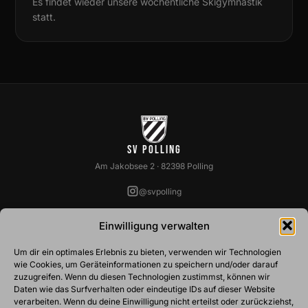
Es findet wieder unsere wöchentliche Skigymnastik
statt.
SV Polling
Am Jakobsee 2 · 82398 Polling
@svpolling
SPARTEN
VEREIN
Einwilligung verwalten
Fussball
Über Uns
Um dir ein optimales Erlebnis zu bieten, verwenden wir Technologien
Basketball
Vorstandschaft
wie Cookies, um Geräteinformationen zu speichern und/oder darauf
Ski
Abteilungsleiter
zuzugreifen. Wenn du diesen Technologien zustimmst, können wir
Tennis
Belegungspläne
Daten wie das Surfverhalten oder eindeutige IDs auf dieser Website
Turnen
Mitgliedschaft
verarbeiten. Wenn du deine Einwilligung nicht erteilst oder zurückziehst,