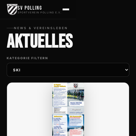
Zum Inhalt springen
SV Polling
SPORTVEREIN POLLING E.V.
NEWS & VEREINSLEBEN
Aktuelles
KATEGORIE FILTERN