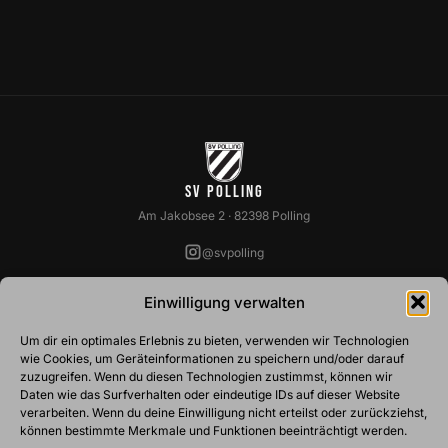
SV Polling
Am Jakobsee 2 · 82398 Polling
@svpolling
SPARTEN
VEREIN
Einwilligung verwalten
Fussball
Über Uns
Um dir ein optimales Erlebnis zu bieten, verwenden wir Technologien
Basketball
Vorstandschaft
wie Cookies, um Geräteinformationen zu speichern und/oder darauf
Ski
Abteilungsleiter
zuzugreifen. Wenn du diesen Technologien zustimmst, können wir
Tennis
Belegungspläne
Daten wie das Surfverhalten oder eindeutige IDs auf dieser Website
Turnen
Mitgliedschaft
verarbeiten. Wenn du deine Einwilligung nicht erteilst oder zurückziehst,
Stockschützen
können bestimmte Merkmale und Funktionen beeinträchtigt werden.