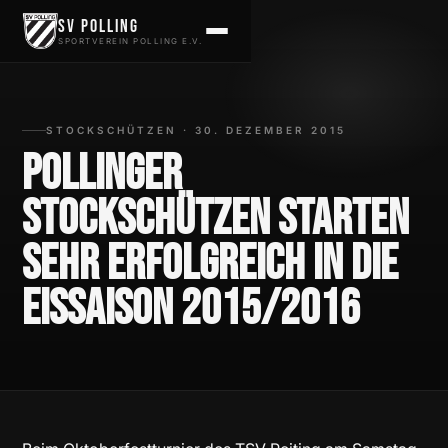
Zum Inhalt springen
SV Polling
SPORTVEREIN POLLING E.V.
STOCKSCHÜTZEN · 30. DEZEMBER 2015
Pollinger
Stockschützen starten
sehr erfolgreich in die
Eissaison 2015/2016