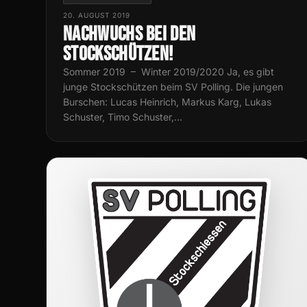
20. AUGUST 2019
Nachwuchs bei den
Stockschützen!
Sommer 2019 – Winter 2019/2020 Ja, es gibt
junge Stockschützen beim SV Polling. Die jungen
Burschen: Lucas Heinrich, Markus Karg, Lukas
Schuster, Timo Schuster,…