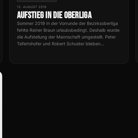
13. AUGUST 2019
Aufstieg in die Oberliga
Sommer 2019 In der Vorrunde der Bezirksoberliga
fehlte Rainer Braun urlaubsbedingt. Deshalb wurde
die Aufstellung der Mannschaft umgestellt. Peter
Tafertshofer und Robert Schuster blieben…