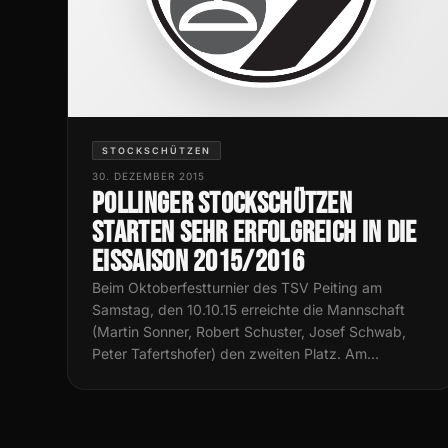
STOCKSCHÜTZEN
30. DEZEMBER 2015
Pollinger Stockschützen
starten sehr erfolgreich in die
Eissaison 2015/2016
Beim Oktoberfestturnier des TSV Peiting am
Samstag, den 10.10.15 erreichte die Mannschaft
(Martin Sonner, Robert Schuster, Josef Schwab,
Peter Tafertshofer) den zweiten Platz. Am…