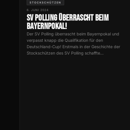
STOCKSCHÜTZEN
6. JUNI 2024
SV Polling überrascht beim
Bayernpokal!
Der SV Polling überrascht beim Bayernpokal und
verpasst knapp die Qualifikation für den
Deutschland-Cup! Erstmals in der Geschichte der
Stockschützen des SV Polling schaffte…