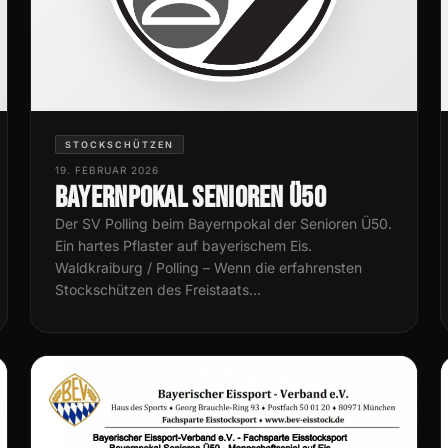
STOCKSCHÜTZEN
19. FEBRUAR 2026
Bayernpokal Senioren Ü50
Der SV Polling beim Bayernpokal der Senioren Ü50.
Ein hartes Pflaster auf bayerischem Eis.
Waldkraiburg / Polling – Wenn die erfahrensten
Stockschützen des Freistaats…