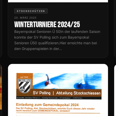
STOCKSCHÜTZEN
20. MÄRZ 2025
Winterturniere 2024/25
Bayernpokal Senioren Ü 50In der laufenden Saison
konnte der SV Polling sich zum Bayernpokal
Senioren Ü50 qualifizieren.Hier erreichte man bei
den Gruppenspielen in der…