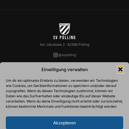
SV Polling
Am Jakobsee 2 · 82398 Polling
@svpolling
SPARTEN
VEREIN
Einwilligung verwalten
Fussball
Über Uns
Um dir ein optimales Erlebnis zu bieten, verwenden wir Technologien
Basketball
Vorstandschaft
wie Cookies, um Geräteinformationen zu speichern und/oder darauf
Ski
Abteilungsleiter
zuzugreifen. Wenn du diesen Technologien zustimmst, können wir
Tennis
Belegungspläne
Daten wie das Surfverhalten oder eindeutige IDs auf dieser Website
Turnen
Mitgliedschaft
verarbeiten. Wenn du deine Einwilligung nicht erteilst oder zurückziehst,
Stockschützen
können bestimmte Merkmale und Funktionen beeinträchtigt werden.
ZUSÄTZLICHES
Akzeptieren