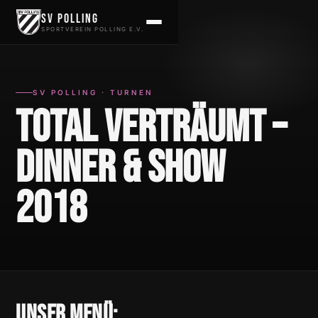
Zum Inhalt springen
SV Polling
SPORTVEREIN POLLING E.V.
SV POLLING · TURNEN
Total Verträumt –
Dinner & Show
2018
Unser Menü: