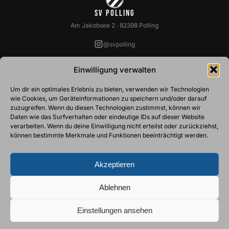
SV Polling
Am Jakobsee 2 · 82398 Polling
@svpolling
SPARTEN
VEREIN
Einwilligung verwalten
Fussball
Über Uns
Um dir ein optimales Erlebnis zu bieten, verwenden wir Technologien
Basketball
Vorstandschaft
wie Cookies, um Geräteinformationen zu speichern und/oder darauf
Ski
Abteilungsleiter
zuzugreifen. Wenn du diesen Technologien zustimmst, können wir
Tennis
Belegungspläne
Daten wie das Surfverhalten oder eindeutige IDs auf dieser Website
Turnen
Mitgliedschaft
verarbeiten. Wenn du deine Einwilligung nicht erteilst oder zurückziehst,
Stockschützen
können bestimmte Merkmale und Funktionen beeinträchtigt werden.
ZUSÄTZLICHES
Akzeptieren
Downloads
Datenschutz
Ablehnen
Impressum
Kontakt
Cookie-Richtlinie
Einstellungen ansehen
© 2026 Sportverein Polling e.V.
·
JK73