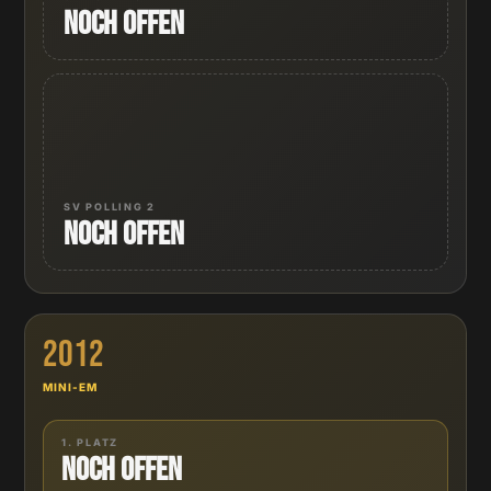
Noch offen
SV POLLING 2
Noch offen
2012
MINI-EM
1. PLATZ
Noch offen