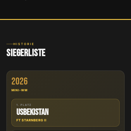
HISTORIE
Siegerliste
2026
MINI-WM
1. PLATZ
Usbekistan
FT STARNBERG II