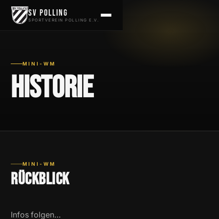
Zum Inhalt springen
SV Polling
SPORTVEREIN POLLING E.V.
MINI-WM
Historie
MINI-WM
Rückblick
Infos folgen…