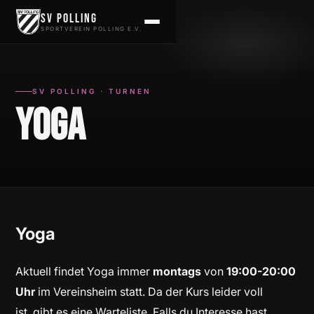
Zum Inhalt springen
SV Polling
SPORTVEREIN POLLING E.V.
SV POLLING · TURNEN
Yoga
Yoga
Aktuell findet Yoga immer
montags
von
19:00-20:00
Uhr
im Vereinsheim statt. Da der Kurs leider voll
ist, gibt es eine Warteliste. Falls du Interesse hast,