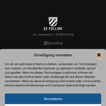
SV Polling
Am Jakobsee 2 · 82398 Polling
@svpolling
SPARTEN
VEREIN
Einwilligung verwalten
Fussball
Über Uns
Um dir ein optimales Erlebnis zu bieten, verwenden wir Technologien
Basketball
Vorstandschaft
wie Cookies, um Geräteinformationen zu speichern und/oder darauf
Ski
Abteilungsleiter
zuzugreifen. Wenn du diesen Technologien zustimmst, können wir
Tennis
Belegungspläne
Daten wie das Surfverhalten oder eindeutige IDs auf dieser Website
Turnen
Mitgliedschaft
verarbeiten. Wenn du deine Einwilligung nicht erteilst oder zurückziehst,
Stockschützen
können bestimmte Merkmale und Funktionen beeinträchtigt werden.
ZUSÄTZLICHES
Akzeptieren
Downloads
Datenschutz