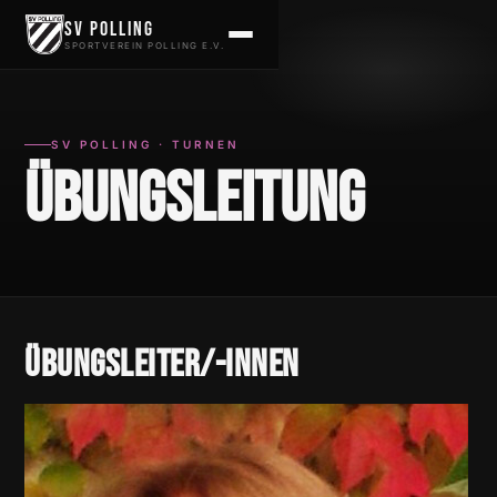
Zum Inhalt springen
SV Polling
SPORTVEREIN POLLING E.V.
SV POLLING · TURNEN
Übungsleitung
Übungsleiter/-innen