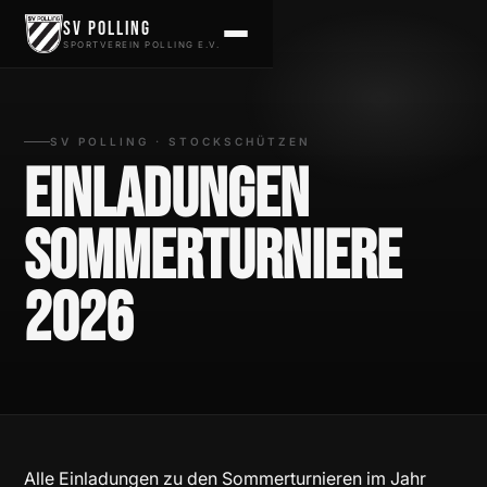
Zum Inhalt springen
SV Polling
SPORTVEREIN POLLING E.V.
SV POLLING · STOCKSCHÜTZEN
Einladungen
Sommerturniere
2026
Alle Einladungen zu den Sommerturnieren im Jahr