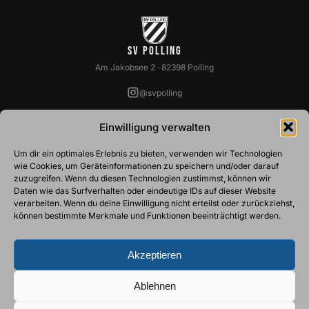
SV Polling
Am Jakobsee 2 · 82398 Polling
@svpolling
SPARTEN
VEREIN
Einwilligung verwalten
Fussball
Über Uns
Um dir ein optimales Erlebnis zu bieten, verwenden wir Technologien
Basketball
Vorstandschaft
wie Cookies, um Geräteinformationen zu speichern und/oder darauf
Ski
Abteilungsleiter
zuzugreifen. Wenn du diesen Technologien zustimmst, können wir
Tennis
Belegungspläne
Daten wie das Surfverhalten oder eindeutige IDs auf dieser Website
Turnen
Mitgliedschaft
verarbeiten. Wenn du deine Einwilligung nicht erteilst oder zurückziehst,
Stockschützen
können bestimmte Merkmale und Funktionen beeinträchtigt werden.
ZUSÄTZLICHES
Akzeptieren
Downloads
Datenschutz
Ablehnen
Impressum
Kontakt